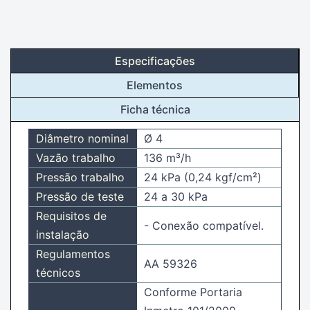
Especificações
Elementos
Ficha técnica
Diâmetro nominal
Ø 4
Vazão trabalho
136 m³/h
Pressão trabalho
24 kPa (0,24 kgf/cm²)
Pressão de teste
24 a 30 kPa
Requisitos de
- Conexão compatível.
instalação
Regulamentos
AA 59326
técnicos
Conforme Portaria