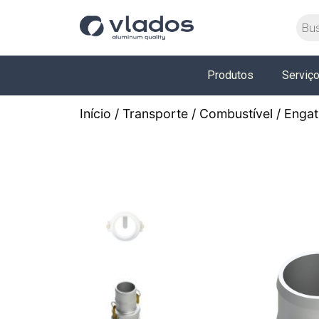
Produtos
Serviç
Início
/
Transporte
/
Combustível
/ Engat