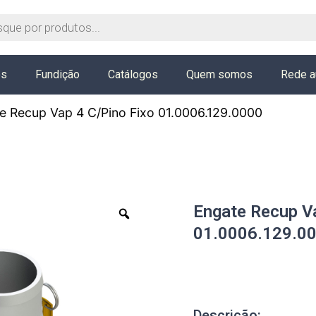
os
Fundição
Catálogos
Quem somos
Rede a
e Recup Vap 4 C/Pino Fixo 01.0006.129.0000
Engate Recup Va
01.0006.129.0
Descrição: