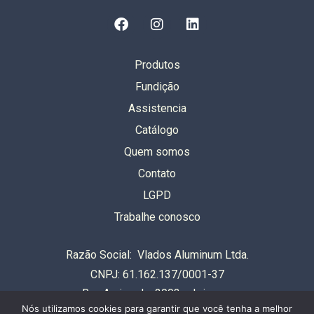
Produtos
Fundição
Assistencia
Catálogo
Quem somos
Contato
LGPD
Trabalhe conosco
Razão Social: Vlados Aluminum Ltda.
CNPJ: 61.162.137/0001-37
Rua Auriverde, 2003 – Ipiranga
Nós utilizamos cookies para garantir que você tenha a melhor
São Paulo – SP – Brasil