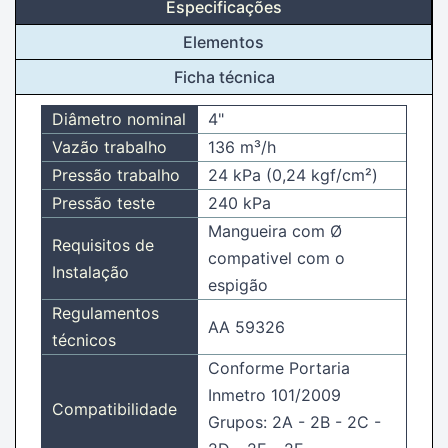
Especificações
Elementos
Ficha técnica
Diâmetro nominal
4"
Vazão trabalho
136 m³/h
Pressão trabalho
24 kPa (0,24 kgf/cm²)
Pressão teste
240 kPa
Mangueira com Ø
Requisitos de
compativel com o
Instalação
espigão
Regulamentos
AA 59326
técnicos
Conforme Portaria
Inmetro 101/2009
Compatibilidade
Grupos: 2A - 2B - 2C -