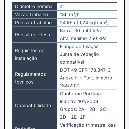
Diâmetro nominal
4"
Vazão trabalho
136 m³/h
Pressão trabalho
24 kPa (0,24 kgf/cm²)
Baixa: 30 a 40 kPa
Pressão de teste
Alta: mínimo 250 kPa
Flange de fixação
Requisitos de
Junta de vedação
instalação
compatível
DOT 49 CFR 178.347-3
Regulamentos
Anexo H - Port. Inmetro
técnicos
134/2022
Conforme Portaria
Inmetro 101/2009
Compatibilidade
Grupos: 2A - 2B - 2C -
2D - 2E -2F
Verificação trimestral das
Periódico