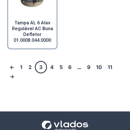
Tampa AL 6 Alav
Regulável AC Buna
Defletor
01.0008.044.0000
←
1
2
3
4
5
6
…
9
10
11
→