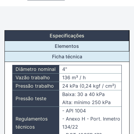
Especificações
Elementos
Ficha técnica
Diâmetro nominal
4"
Vazão trabalho
136 m³ / h
Pressão trabalho
24 kPa (0,24 kgf / cm²)
Baixa: 30 a 40 kPa
Pressão teste
Alta: mínimo 250 kPa
- API 1004
Regulamentos
- Anexo H - Port. Inmetro
técnicos
134/22