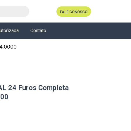
FALE CONOSCO
utorizada
Contato
64.0000
L 24 Furos Completa
000