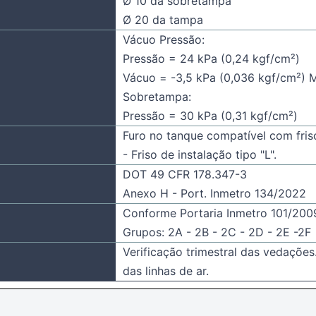
Ø 10 da sobretampa
Ø 20 da tampa
Vácuo Pressão:
Pressão = 24 kPa (0,24 kgf/cm²)
Vácuo = -3,5 kPa (0,036 kgf/cm²) 
Sobretampa:
Pressão = 30 kPa (0,31 kgf/cm²)
Furo no tanque compatível com friso
- Friso de instalação tipo "L".
DOT 49 CFR 178.347-3
Anexo H - Port. Inmetro 134/2022
Conforme Portaria Inmetro 101/200
Grupos: 2A - 2B - 2C - 2D - 2E -2F
Verificação trimestral das vedações.
das linhas de ar.