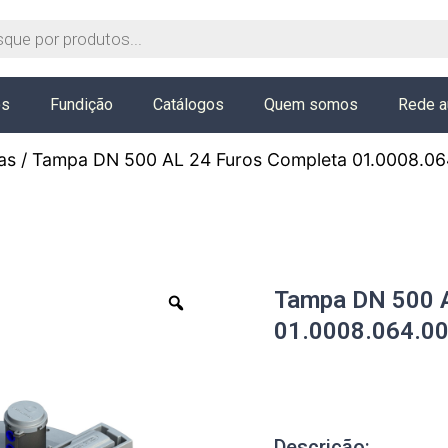
os
Fundição
Catálogos
Quem somos
Rede a
as
/ Tampa DN 500 AL 24 Furos Completa 01.0008.0
Tampa DN 500 A
01.0008.064.0
Descrição: