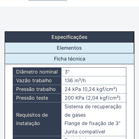
Especificações
Elementos
Ficha técnica
Diâmetro nominal
3"
Vazão trabalho
136 m³/h
Pressão trabalho
24 kPa (0,24 kgf/cm²)
Pressão teste
200 KPa (2,04 kgf/cm²)
Sistema de recuperação
Requisitos de
de gases
instalação
Flange de fixação de 3”
Junta compatível