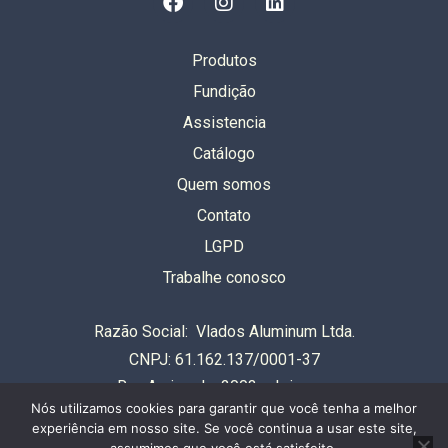
Produtos
Fundição
Assistencia
Catálogo
Quem somos
Contato
LGPD
Trabalhe conosco
Razão Social: Vlados Aluminum Ltda.
CNPJ: 61.162.137/0001-37
Rua Auriverde, 2003 – Ipiranga
Nós utilizamos cookies para garantir que você tenha a melhor
São Paulo – SP – Brasil
experiência em nosso site. Se você continua a usar este site,
CEP 04222-002