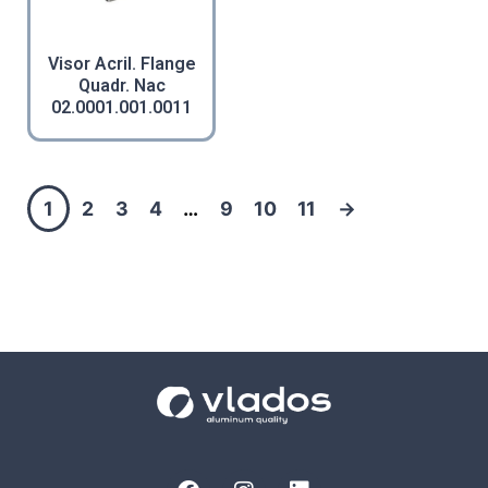
Visor Acril. Flange
Quadr. Nac
02.0001.001.0011
1
2
3
4
…
9
10
11
→